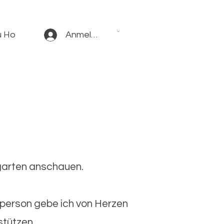
u Ho
Anmelden
rgarten anschauen.
rperson gebe ich von Herzen
rstützen.