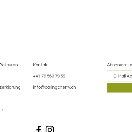
 Retouren
Kontakt
Abonniere u
+41 76 569 79 58
zerklärung
i
nfo@caringcherry.ch
en