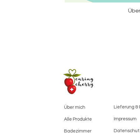
Känguru
Katze
Über
Koala
Krebs
Krokodil
Kuh
Löwe
Marienkäfer
Maus
Nashorn
Panda
Papagei
Pferd
Lieferung &
Über mich
Pinguin
Raupe
Impressum
Alle Produkte
Reh
Datenschut
Badezimmer
Schaf