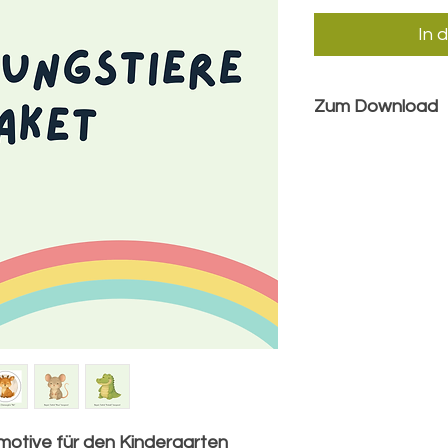
In 
Zum Download
50 Erkennungs
Format)
Die gleichen 5
transparente
Format)
Alle 50 Erken
direkte Bearb
Sofortiger D
Hochauflösend
Drucken
Flexibel eins
rmotive für den Kindergarten
Zwecke