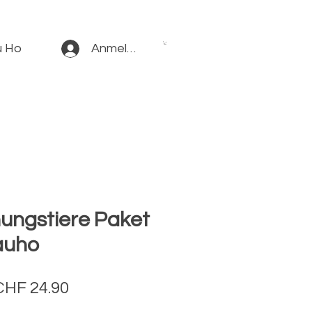
u Ho
Anmelden
ungstiere Paket
auho
tandardpreis
Sale-
CHF 24.90
Preis