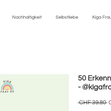
Nachhaltigkeit
Selbstliebe
Kiga Fra
50 Erkenn
- @kigafr
S
 CHF 39.80 