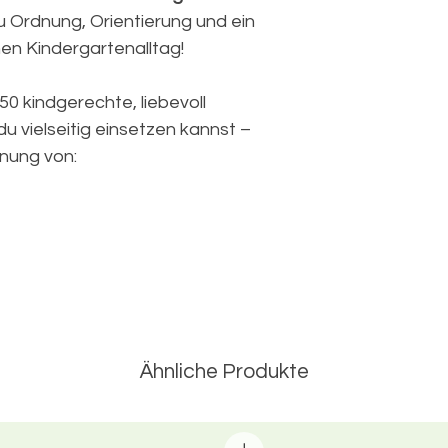
du Ordnung, Orientierung und ein
nen Kindergartenalltag!
 50 kindgerechte, liebevoll
du vielseitig einsetzen kannst –
hnung von:
eren, Becher…)
elorten
Ähnliche Produkte
lten?
 PNG-Dateien in hoher Auflösung: