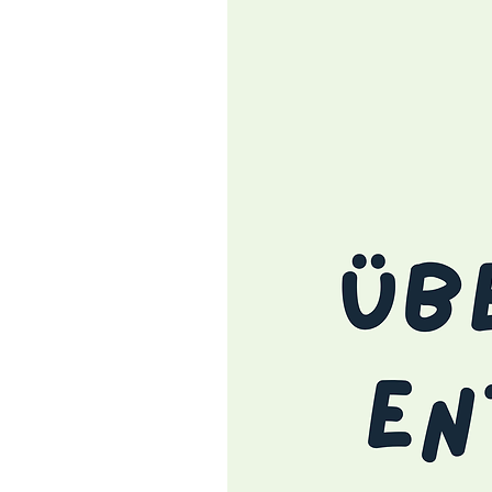
50 Erkennungstiere im Kr
Verwendung)
die gleichen 50 freigest
Hintergrund (für flexible 
Arbeitsblättern und an
Zusätzlich eine Word-Dat
somit ist eine sofortige
Folgende Tiere sind enthal
Adler
Affe
Ameise
Amsel
Biber
Biene
Braunbär
Dachs