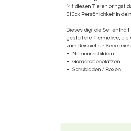
Mit diesen Tieren bringst 
Stück Persönlichkeit in dei
Dieses digitale Set enthält
gestaltete Tiermotive, die 
zum Beispiel zur Kennzeic
Namensschildern
Garderobenplätzen
Schubladen / Boxen
Materialien (Stifte, Sch
Ordner / Arbeitsblätter
Besetzt-Zeichen von Spi
und vielem mehr!
Was ist im Download entha
Du erhältst insgesamt 100