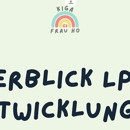
eisdesign (ideal zur sofortigen
ellten Tiere mit transparentem
Gestaltung, z. B. auf
deren Dokumenten)
ei mit allen 50 Erkennungstieren,
 Bearbeitung möglich
ten: