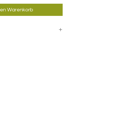
den Warenkorb
tiere im Kreisdesign (PNG-
0 Tiere freistehend mit
m Hintergrund (PNG-
nungstiere in Word Datei,
eitung möglich
ownload nach dem Kauf
e Qualität, ideal zum
etzbar für pädagogische