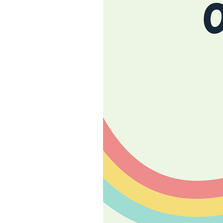
Delfin
Eichhörnchen
Elefant
Ente
Eule
Fisch
Flamingo
Fledermaus
Frosch
Fuchs
Gepard
Giraffe
Hahn
Hase
Hund
Igel