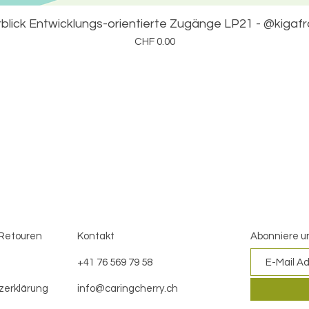
blick Entwicklungs-orientierte Zugänge LP21 - @kigaf
Preis
CHF 0.00
 Retouren
Kontakt
Abonniere u
+41 76 569 79 58
zerklärung
i
nfo@caringcherry.ch