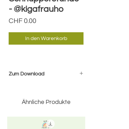
- @kigafrauho
Preis
CHF 0.00
In den Warenkorb
Zum Download
Planung
meiner Schnupperstunde
Orientierunghilfe für die
Ähnliche Produkte
eigene Planung