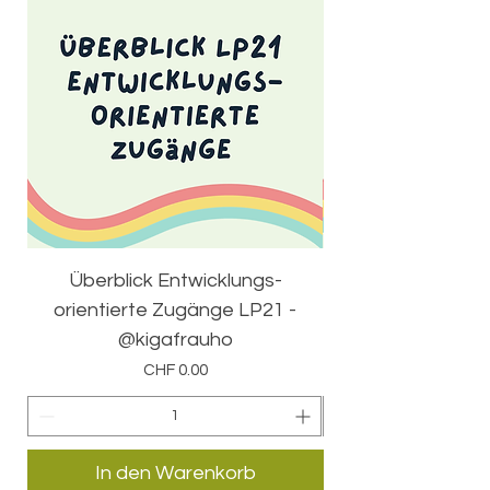
Überblick Entwicklungs-
50 Erkennungsti
orientierte Zugänge LP21 -
@kigafrauho
Preis
CHF 0.00
In den Warenkorb