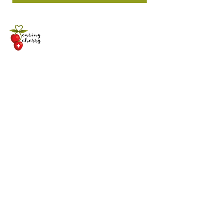
Kontakt
Lieferung & Retouren
+41 76 569 79 58
Impressum
i
nfo@caringcherry.c
Datenschutzerklärung
h
AGB
Partnerseiten
Abonniere unsere Newsletter
ANMELDEN