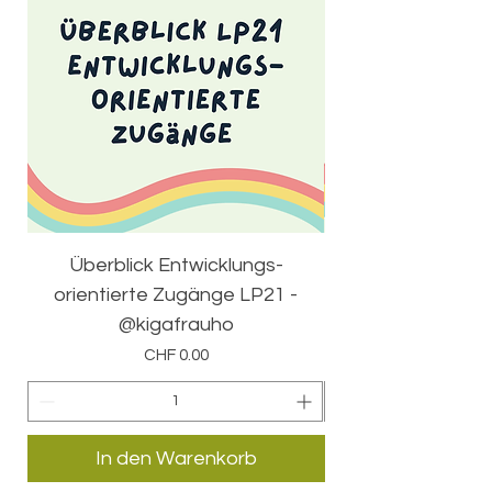
Überblick Entwicklungs-
50 Erkennungsti
orientierte Zugänge LP21 -
@kigafrauho
Preis
CHF 0.00
In den Warenkorb