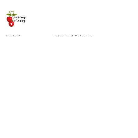
Kontakt
Lieferung & Retouren
+41 76 569 79 58
Impressum
i
nfo@caringcherry.c
Datenschutzerklärung
h
AGB
Partnerseiten
Abonniere unsere Newsletter
ANMELDEN