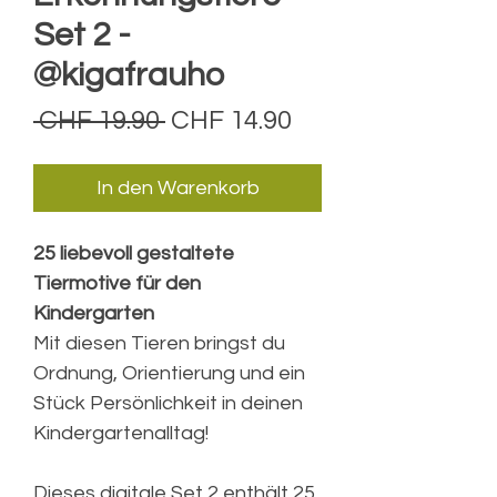
Set 2 -
@kigafrauho
Standardpreis
Sale-
 CHF 19.90 
CHF 14.90
Preis
In den Warenkorb
25 liebevoll gestaltete
Tiermotive für den
Kindergarten
Mit diesen Tieren bringst du
Ordnung, Orientierung und ein
Stück Persönlichkeit in deinen
Kindergartenalltag!
Dieses digitale Set 2 enthält 25